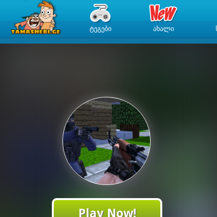
ᲢᲔᲒᲔᲑᲘ
ᲐᲮᲐᲚᲘ
Play Now!