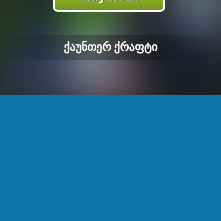
Ქაუნთერ Ქრაფტი