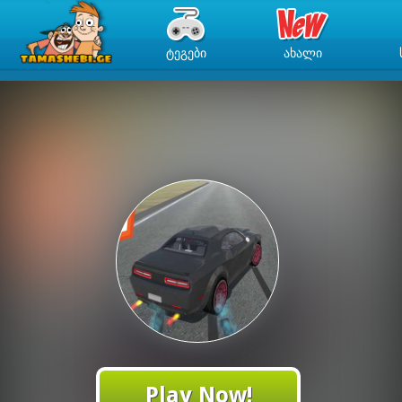
ᲢᲔᲒᲔᲑᲘ
ᲐᲮᲐᲚᲘ
Play Now!