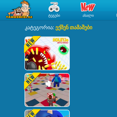
ᲢᲔᲒᲔᲑᲘ
ᲐᲮᲐᲚᲘ
კატეგორია:
ექშენ თამაშები