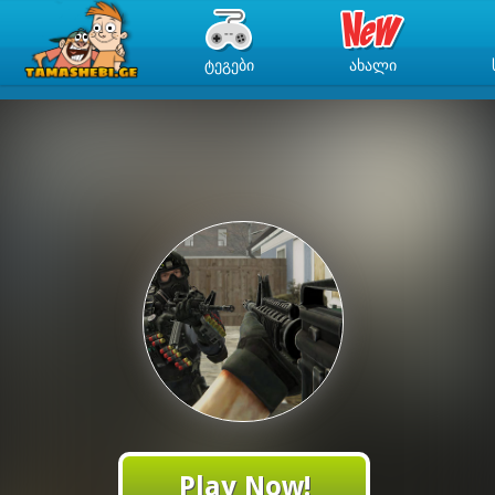
ᲢᲔᲒᲔᲑᲘ
ᲐᲮᲐᲚᲘ
Play Now!