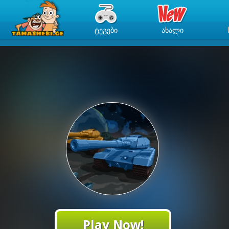
ᲢᲔᲒᲔᲑᲘ
ᲐᲮᲐᲚᲘ
Play Now!