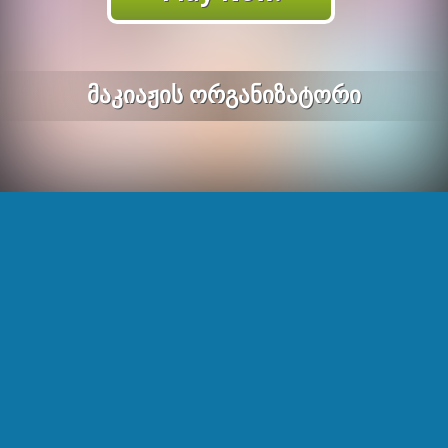
Მაკიაჟის Ორგანიზატორი