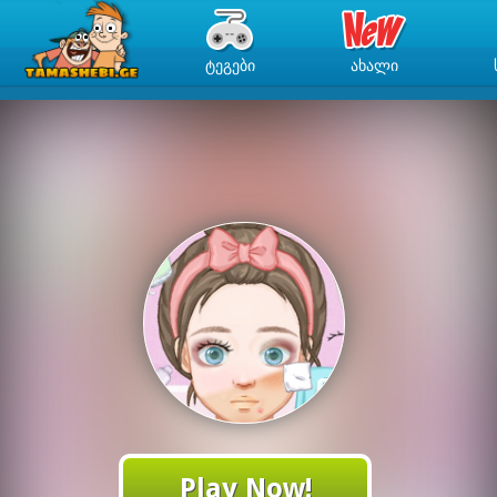
ᲢᲔᲒᲔᲑᲘ
ᲐᲮᲐᲚᲘ
Play Now!