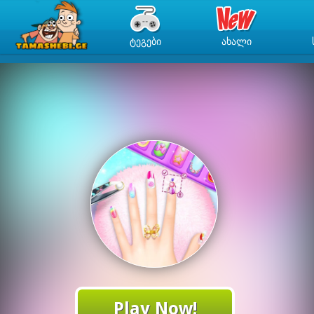
ᲢᲔᲒᲔᲑᲘ
ᲐᲮᲐᲚᲘ
Play Now!